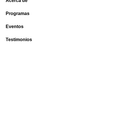
Acerca de
Programas
Eventos
Testimonios
Campus
Finanzas
PAGOS ONLINE
Q10
Aplicar