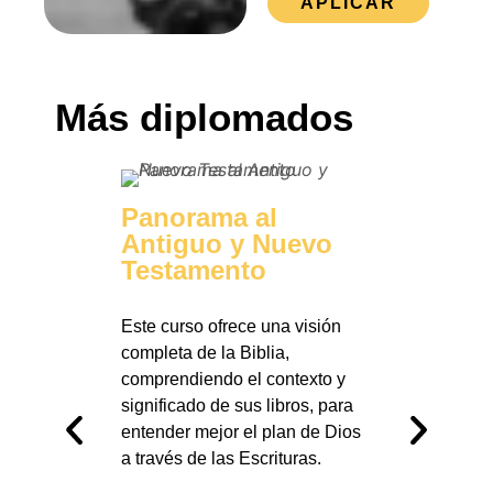
APLICAR
Más diplomados
Panorama al
Antiguo y Nuevo
Testamento
Este curso ofrece una visión
Pers
completa de la Biblia,
Prof
comprendiendo el contexto y
Esca
significado de sus libros, para
entender mejor el plan de Dios
a través de las Escrituras.
Explora
de la B