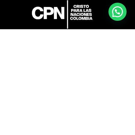
Más de 15 años llevando el mensaje de Cristo
al Mundo
Medellín Colombia
Acceso Rápido
Dirección: Cl. 48 #27-01
CPN Colombia
Medellín, Antioquia,
Programas
Colombia.
Aplicar
Teléfono:
+57 311 301
Ingresar
4451
Correo:
contacto1@cpn.edu.co