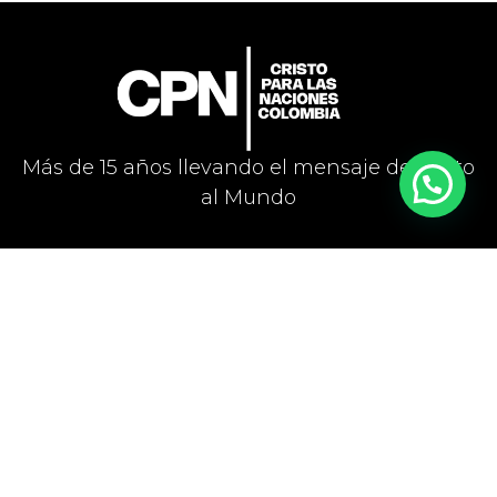
Más de 15 años llevando el mensaje de Cristo
al Mundo
Medellín Colombia
Acceso Rápido
Dirección: Cl. 48 #27-
CPN Colombia
01
Programas
Medellín, Antioquia,
Aplicar
Colombia.
Ingresar
Teléfono:
+57 311 301
4451
Correo: