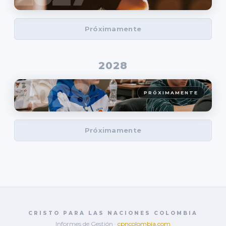
Próximamente
2028
2028
PRÓXIMAMENTE
Próximamente
CRISTO PARA LAS NACIONES COLOMBIA
Informes de Gestión ·
cpncolombia.com