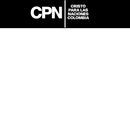
Más de 15 años llevando el mensaje de Cristo
al Mundo
Medellín Colombia
Acceso Rápido
Dirección: Cl. 48 #27-01
CPN Colombia
Medellín, Antioquia,
Programas
Colombia.
Aplicar
Teléfono:
+57 311 301
Ingresar
4451
Correo:
contacto1@cpn.edu.co